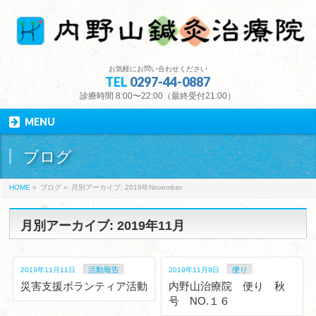
お気軽にお問い合わせください
TEL
0297-44-0887
診療時間 8:00〜22:00（最終受付21:00）
MENU
ブログ
HOME
»
ブログ
»
月別アーカイブ: 2019年November
月別アーカイブ: 2019年11月
活動報告
便り
2019年11月11日
2019年11月9日
災害支援ボランティア活動
内野山治療院 便り 秋
号 NO.１６