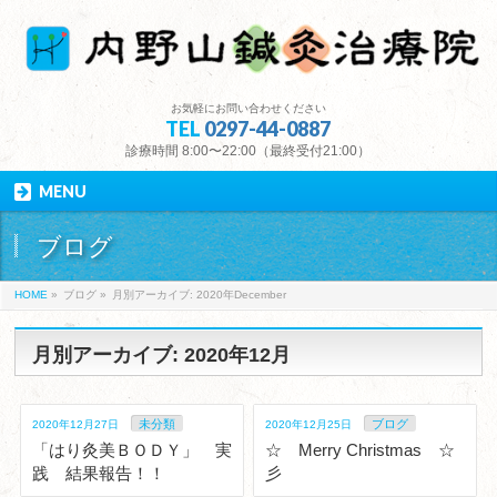
お気軽にお問い合わせください
TEL
0297-44-0887
診療時間 8:00〜22:00（最終受付21:00）
MENU
ブログ
HOME
»
ブログ
»
月別アーカイブ: 2020年December
月別アーカイブ: 2020年12月
未分類
ブログ
2020年12月27日
2020年12月25日
「はり灸美ＢＯＤＹ」 実
☆ Merry Christmas ☆
践 結果報告！！
彡