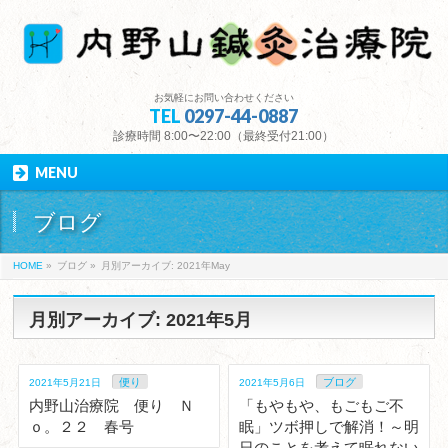
お気軽にお問い合わせください
TEL
0297-44-0887
診療時間 8:00〜22:00（最終受付21:00）
MENU
ブログ
HOME
»
ブログ
»
月別アーカイブ: 2021年May
月別アーカイブ: 2021年5月
便り
ブログ
2021年5月21日
2021年5月6日
内野山治療院 便り Ｎ
「もやもや、もごもご不
ｏ。２２ 春号
眠」ツボ押しで解消！～明
日のことを考えて眠れない