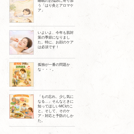
睡眠のお悩みに寄り添
う「はり灸とアロマケ
ア」
いよいよ、今年も肌対
策の季節になりまし
た。特に、お顔のケア
は必須です！
孤独が一番の問題か
な・・・。
「もの忘れ、少し気に
なる…」そんなときに
知ってほしいMCIのこ
と。そして、そのケ
ア・対応と予防のしか
た。