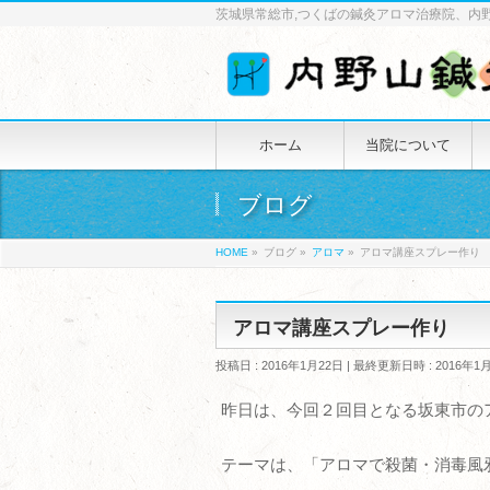
茨城県常総市,つくばの鍼灸アロマ治療院、内
ホーム
当院について
ブログ
HOME
»
ブログ
»
アロマ
»
アロマ講座スプレー作り
アロマ講座スプレー作り
投稿日 : 2016年1月22日
最終更新日時 : 2016年1
昨日は、今回２回目となる坂東市の
テーマは、「アロマで殺菌・消毒風